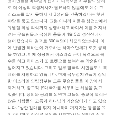
정치인들은 예수님의 십자가 대속죽음과 부활의 승리
로 더 이상의 희생제사가 필요하지 않음에도 예수 그
리스도를 알지 못해서 제 3성전을 건축하겠다는 헛된
야망을 품고 있습니다. 그뿐 아니라 이들은 성전산에서
유월절 희생 의식까지 실행하려고 하여서 이를 저지하
려는 무슬림들과 극심한 충돌이 4월 5일 성전산에서
벌어졌습니다. 결과로 300여명이 체포되었습니다. 이
에 반발한 레바논에 거주하는 하마스단체가 로켓 공격
을 하였고, 이에 상응해서 이스라엘 군이 폭격으로 복
수를 하고 하마스가 또 로켓으로 보복하는 악순환이
벌어지고 있습니다. 그리고 일부 팔국의 시민들도 보복
테러를 자행하고 있습니다. 현재 극우정치인들이 장악
한 이스라엘 연립정부는 모든 무슬림들을 이 땅에서
제거하고, 종교적 유대국가를 세우려는 허상을 갖고
있습니다. 정의와 공의를 외면한 그들의 종교적 열심은
많은 사람들의 고통과 하나님의 가슴앓이가 되고 있습
니다. “상한 갈대를 꺾지 아니하며 꺼져가는 등불을 끄
지 아니하고 진실로 정의를 시행”하시는 열방의 주 예