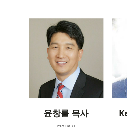
윤창률 목사
K
담임목사