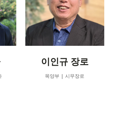
ᅡ
이인규 장로
ᅡ
목양부 | 시무장로