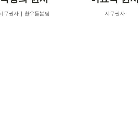
시무권사 | 환우돌봄팀
시무권사