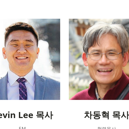
evin Lee 목사
차동혁 목
EM
협력목사