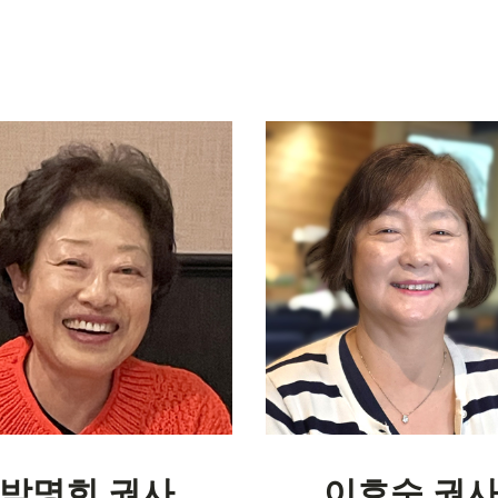
박명희 권사
이효숙 권