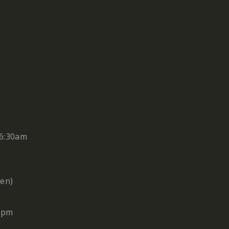
6:30am
en)
0pm