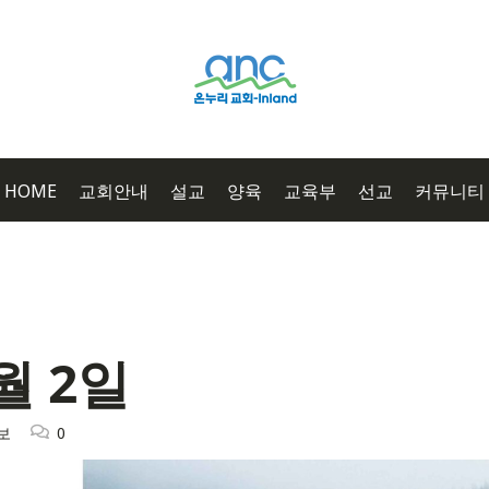
HOME
교회안내
설교
양육
교육부
선교
커뮤니티
월 2일
보
0