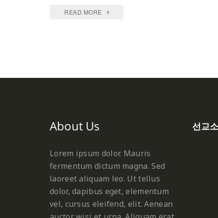
READ MORE
About Us
선교
Lorem ipsum dolor. Mauris
fermentum dictum magna. Sed
laoreet aliquam leo. Ut tellus
dolor, dapibus eget, elementum
vel, cursus eleifend, elit. Aenean
auctor wisi et urna. Aliquam erat