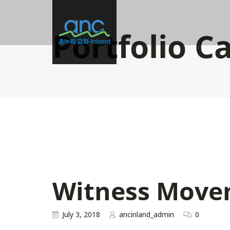
Portfolio C
Witness Move
July 3, 2018
ancinland_admin
0