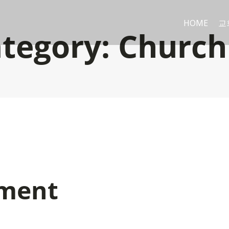
HOME
교
ategory:
Church
ment