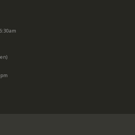
6:30am
en)
0pm